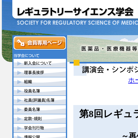
ホ
第8回レギュ
～再